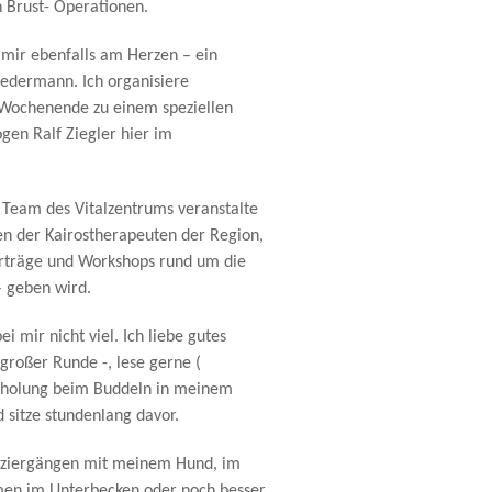
 Brust- Operationen.
 mir ebenfalls am Herzen – ein
jedermann. Ich organisiere
 Wochenende zu einem speziellen
en Ralf Ziegler hier im
Team des Vitalzentrums veranstalte
fen der Kairostherapeuten der Region,
orträge und Workshops rund um die
– geben wird.
i mir nicht viel. Ich liebe gutes
großer Runde -, lese gerne (
 Erholung beim Buddeln in meinem
sitze stundenlang davor.
paziergängen mit meinem Hund, im
n im Unterbecken oder noch besser