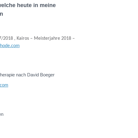
welche heute in meine
en
/2018 , Kairos – Meisterjahre 2018 –
thode.com
herapie nach David Boeger
.com
en