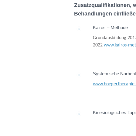
Zusatzqualifikationen, 
Behandlungen einfließ
Kairos – Methode
Grundausbildung 2017
2022
www.kairos-me
Systemische Narbent
www.boegertherapie
Kinesiologsiches Tap